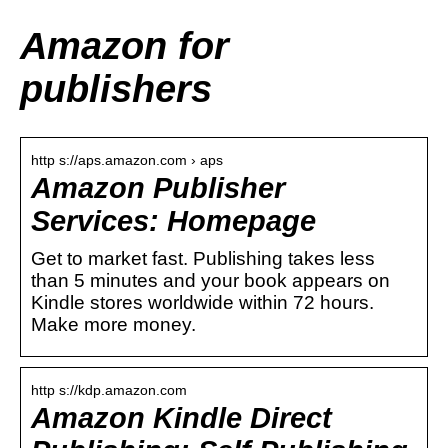
Amazon for
publishers
http s://aps.amazon.com › aps
Amazon Publisher
Services: Homepage
Get to market fast. Publishing takes less
than 5 minutes and your book appears on
Kindle stores worldwide within 72 hours.
Make more money.
http s://kdp.amazon.com
Amazon Kindle Direct