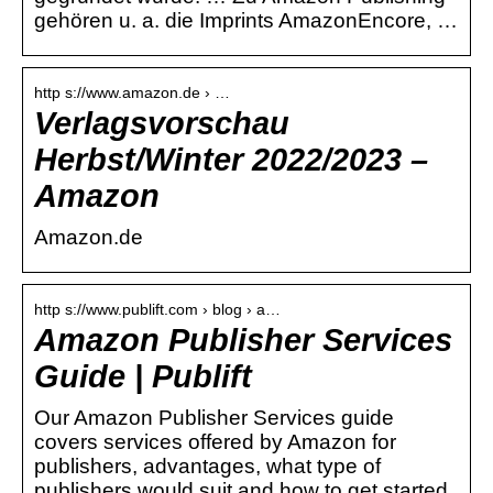
gehören u. a. die Imprints AmazonEncore, …
http s://www.amazon.de › …
Verlagsvorschau
Herbst/Winter 2022/2023 –
Amazon
Amazon.de
http s://www.publift.com › blog › a…
Amazon Publisher Services
Guide | Publift
Our Amazon Publisher Services guide
covers services offered by Amazon for
publishers, advantages, what type of
publishers would suit and how to get started.