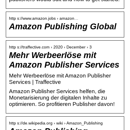
http s://www.amazon.jobs › amazon…
Amazon Publishing Global
http s://traffective.com › 2020 › December › 3
Mehr Werbeerlöse mit
Amazon Publisher Services
Mehr Werbeerlöse mit Amazon Publisher
Services | Traffective
Amazon Publisher Services helfen, die
Monetarisierung der digitalen Inhalte zu
optimieren. So profitieren Publisher davon!
http s://de.wikipedia.org › wiki › Amazon_Publishing