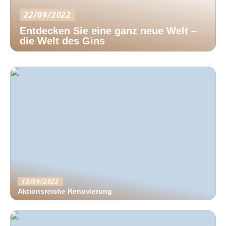
22/09/2022
Entdecken Sie eine ganz neue Welt –
die Welt des Gins
12/09/2022
Aktionsreiche Renovierung