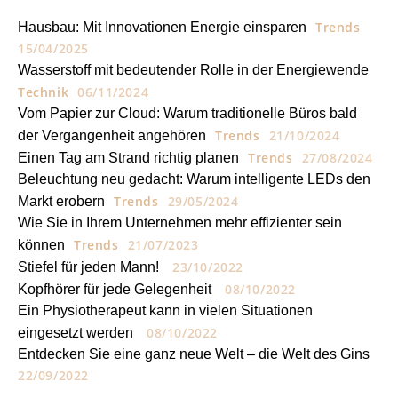
Trends
Hausbau: Mit Innovationen Energie einsparen
15/04/2025
Wasserstoff mit bedeutender Rolle in der Energiewende
Technik
06/11/2024
Vom Papier zur Cloud: Warum traditionelle Büros bald
Trends
21/10/2024
der Vergangenheit angehören
Trends
27/08/2024
Einen Tag am Strand richtig planen
Beleuchtung neu gedacht: Warum intelligente LEDs den
Trends
29/05/2024
Markt erobern
Wie Sie in Ihrem Unternehmen mehr effizienter sein
Trends
21/07/2023
können
23/10/2022
Stiefel für jeden Mann!
08/10/2022
Kopfhörer für jede Gelegenheit
Ein Physiotherapeut kann in vielen Situationen
08/10/2022
eingesetzt werden
Entdecken Sie eine ganz neue Welt – die Welt des Gins
22/09/2022