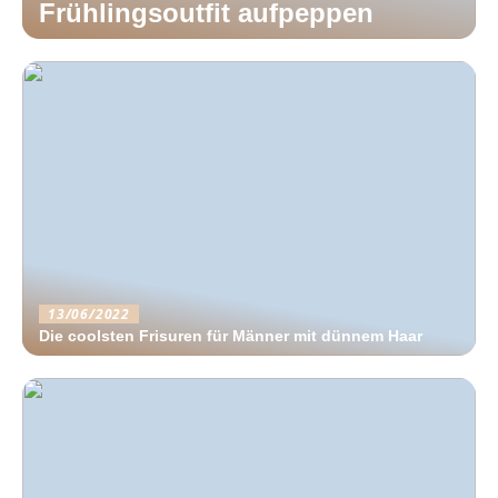
Frühlingsoutfit aufpeppen
13/06/2022
Die coolsten Frisuren für Männer mit dünnem Haar