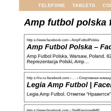
TELEFONE
TABLETS
CO
Amp futbol polska
http s://www.facebook.com › AmpFutbolPolska
Amp Futbol Polska – Fa
Amp Futbol Polska, Warsaw, Poland. 822
Reprezentacja Polski, Amp…
http s://ru-ru.facebook.com › … › Спортивная коман
Legia Amp Futbol | Fac
Legia Amp Futbol. Отметки “Нравится”:
http s://www.facebook.com › StalRzeszowAMP