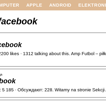
MPUTER
APPLE
ANDROID
ELEKTRON
 facebook
cebook
00 likes · 1312 talking about this. Amp Futbol – p
да
ebook
 5 185 · Обсуждают: 228. Witamy na stronie Sekcji