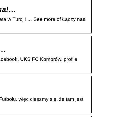
ska!…
ta w Turcji! … See more of Łączy nas
a…
facebook. UKS FC Komorów, profile
tbolu, więc cieszmy się, że tam jest