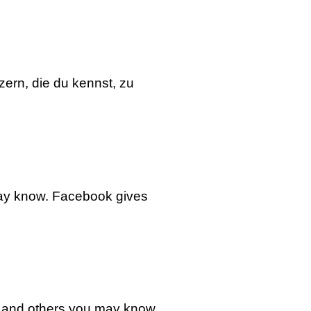
zern, die du kennst, zu
may know. Facebook gives
n and others you may know.