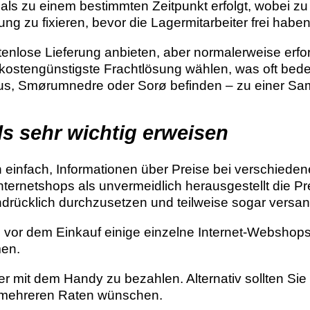
 als zu einem bestimmten Zeitpunkt erfolgt, wobei zu
ng zu fixieren, bevor die Lagermitarbeiter frei haben
tenlose Lieferung anbieten, aber normalerweise erford
e kostengünstigste Frachtlösung wählen, was oft bed
hus, Smørumnedre oder Sorø befinden – zu einer S
als sehr wichtig erweisen
h einfach, Informationen über Preise bei verschiede
rnetshops als unvermeidlich herausgestellt die Preis
drücklich durchzusetzen und teilweise sogar versan
n, vor dem Einkauf einige einzelne Internet-Webshop
men.
r mit dem Handy zu bezahlen. Alternativ sollten Sie
n mehreren Raten wünschen.