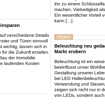
ihn zu einem Schlüsselfa
machen. Vielseitigkeit a
Ein wesentlicher Vorteil v
kann […]
einsparen
uf verschiedene Details
TRENDS
nster und Türen sinnvoll
Beleuchtung neu gedac
 wichtig, lassen sich in
Markt erobern
r die Zukunft erzielen.
 Bau der Immobilie
Beleuchtung ist ein wesen
e laufenden Kosten
beeinflusst unser Wohlbe
Gestaltung unserer Lebe
bei LED Hallenbeleuchtun
Verwendung und Steuerung
zeigen sich nicht nur in 
von LEDs, sondern auch i