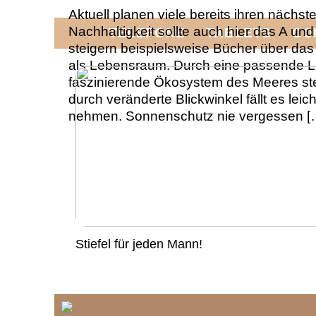
Aktuell planen viele bereits ihren nächst
Nachhaltigkeit sollte auch hier das A und
TELEFONE
TABLETS
CO
steigern beispielsweise Bücher über da
als Lebensraum. Durch eine passende L
faszinierende Ökosystem des Meeres ste
durch veränderte Blickwinkel fällt es leic
nehmen. Sonnenschutz nie vergessen [
Stiefel für jeden Mann!