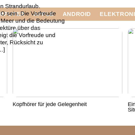
en Strandurlaub.
 O sein. Die Vorfreude
MPUTER
APPLE
ANDROID
ELEKTRON
s Meer und die Bedeutung
ektüre über das
igt die Vorfreude und
hter, Rücksicht zu
…]
Kopfhörer für jede Gelegenheit
Ei
Si