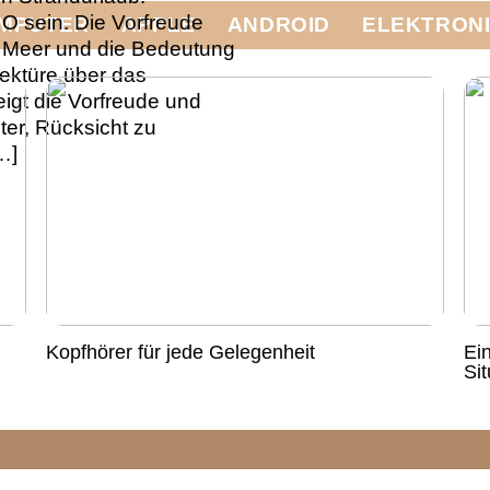
 O sein. Die Vorfreude
MPUTER
APPLE
ANDROID
ELEKTRON
s Meer und die Bedeutung
ektüre über das
igt die Vorfreude und
hter, Rücksicht zu
…]
Kopfhörer für jede Gelegenheit
Ei
Si