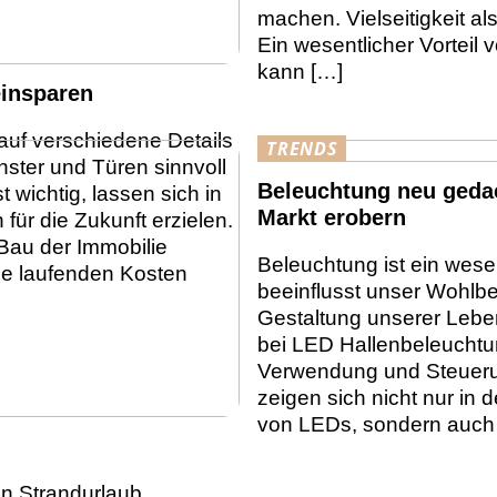
machen. Vielseitigkeit a
Ein wesentlicher Vorteil v
kann […]
einsparen
uf verschiedene Details
TRENDS
nster und Türen sinnvoll
Beleuchtung neu gedac
 wichtig, lassen sich in
Markt erobern
r die Zukunft erzielen.
 Bau der Immobilie
Beleuchtung ist ein wesen
e laufenden Kosten
beeinflusst unser Wohlbe
Gestaltung unserer Lebe
bei LED Hallenbeleuchtun
Verwendung und Steuerung
zeigen sich nicht nur in 
von LEDs, sondern auch i
en Strandurlaub.