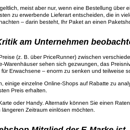
eltlich, meist aber nur, wenn eine Bestellung über 
hsten zu erwerbende Lieferart entscheiden, die in vi
achten – darin besteht, Ihr Paket an einen Paketsho
-Kritik am Unternehmen beobach
zer, Preise (z. B. über PriceRunner) zwischen versch
e-Warenhäuser sehen sich gezwungen, das Preisnivea
h für Erwachsene – enorm zu senken und teilweise s
, einige einzelne Online-Shops auf Rabatte zu analy
ten Preis erhalten.
arte oder Handy. Alternativ können Sie einen Raten
n längeren Zeitraum einlösen möchten.
ebshop Mitglied der E-Marke ist