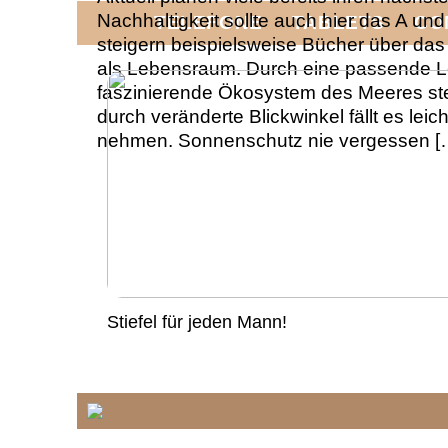
Nachhaltigkeit sollte auch hier das A und
TELEFONE
TABLETS
CO
steigern beispielsweise Bücher über da
als Lebensraum. Durch eine passende L
faszinierende Ökosystem des Meeres ste
durch veränderte Blickwinkel fällt es leic
nehmen. Sonnenschutz nie vergessen [
Stiefel für jeden Mann!