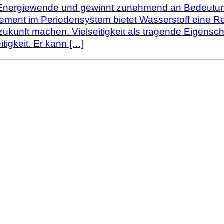
r Energiewende und gewinnt zunehmend an Bedeutung 
lement im Periodensystem bietet Wasserstoff eine Rei
zukunft machen. Vielseitigkeit als tragende Eigensch
itigkeit. Er kann […]